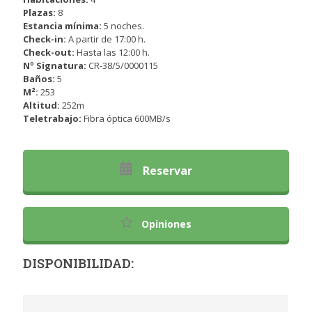
Plazas:
8
Estancia mínima:
5 noches.
Check-in:
A partir de 17:00 h.
Check-out:
Hasta las 12:00 h.
Nº Signatura:
CR-38/5/0000115
Baños:
5
M²:
253
Altitud:
252m
Teletrabajo:
Fibra óptica 600MB/s
Reservar
Opiniones
DISPONIBILIDAD: