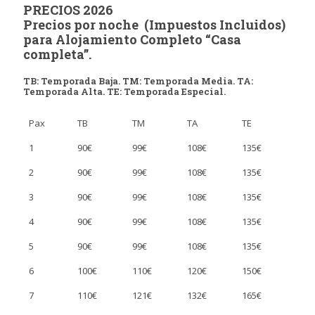
PRECIOS 2026
Precios por noche (Impuestos Incluidos)
para Alojamiento Completo “Casa
completa”.
TB: Temporada Baja. TM: Temporada Media. TA:
Temporada Alta. TE: Temporada Especial.
Pax
TB
TM
TA
TE
1
90€
99€
108€
135€
2
90€
99€
108€
135€
3
90€
99€
108€
135€
4
90€
99€
108€
135€
5
90€
99€
108€
135€
6
100€
110€
120€
150€
7
110€
121€
132€
165€