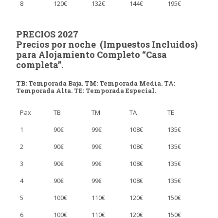
8
120€
132€
144€
195€
PRECIOS 2027
Precios por noche (Impuestos Incluidos)
para Alojamiento Completo “Casa
completa”.
TB: Temporada Baja. TM: Temporada Media. TA:
Temporada Alta. TE: Temporada Especial.
Pax
TB
TM
TA
TE
1
90€
99€
108€
135€
2
90€
99€
108€
135€
3
90€
99€
108€
135€
4
90€
99€
108€
135€
5
100€
110€
120€
150€
6
100€
110€
120€
150€